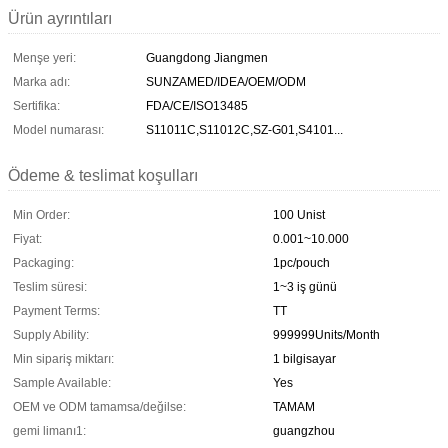
Ürün ayrıntıları
Menşe yeri:
Guangdong Jiangmen
Marka adı:
SUNZAMED/IDEA/OEM/ODM
Sertifika:
FDA/CE/ISO13485
Model numarası:
S11011C,S11012C,SZ-G01,S4101...
Ödeme & teslimat koşulları
Min Order:
100 Unist
Fiyat:
0.001~10.000
Packaging:
1pc/pouch
Teslim süresi:
1~3 iş günü
Payment Terms:
TT
Supply Ability:
999999Units/Month
Min sipariş miktarı:
1 bilgisayar
Sample Available:
Yes
OEM ve ODM tamamsa/değilse:
TAMAM
gemi limanı1:
guangzhou