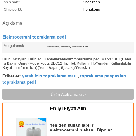
ship port2:
Shenzhen
Ship port3:
Hongkong
Açıklama
Elektrocerrahi topraklama pedi
Vurgulamak:
,
,
elektrocerrahi kalem/ped
nötr negatif elektrot
yeniden kullanılabilir ESU plakası
Ürün Detayları: Ürün adı: Kablolu/kablosuz topraklama pedi Marka: BCL(Daha
İyi Bakım Ömrü) Model kodu: BLC12 Tip: Tek Kullanımlık/Yeniden Kullanılabilir
Boyut: mm * mm İçin( )Yeni Doğan( )Çocuk(√)Yetişkin ...
yatak için topraklama matı
topraklama paspasları
Etiketler:
,
,
topraklama pedi
Ürün Açıklaması >
En İyi Fiyatı Alın
Yeniden kullanılabilir
elektrocerrahi plakası, Bipolar
yeniden kullanılabilir yetişkin