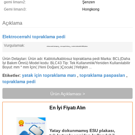
gemi limanı2:
Şenzen
Gemi limanı3:
Hongkong
Açıklama
Elektrocerrahi topraklama pedi
Vurgulamak:
,
,
elektrocerrahi kalem/ped
nötr negatif elektrot
yeniden kullanılabilir ESU plakası
Ürün Detayları: Ürün adı: Kablolu/kablosuz topraklama pedi Marka: BCL(Daha
İyi Bakım Ömrü) Model kodu: BLC43 Tip: Tek Kullanımlık/Yeniden Kullanılabilir
Boyut: mm * mm İçin( )Yeni Doğan( )Çocuk( )Yetişkin ...
yatak için topraklama matı
topraklama paspasları
Etiketler:
,
,
topraklama pedi
Ürün Açıklaması >
En İyi Fiyatı Alın
Yatay dokunmamış ESU plakası,