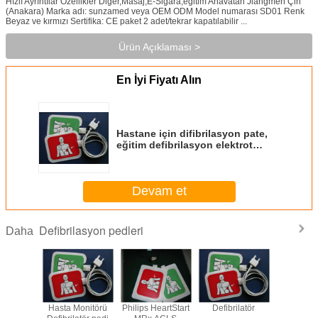
Hızlı Ayrıntılar Özellikler Diğer,Masaj,E-Sigara,eğitim Anavatan Jiangmen Çin
(Anakara) Marka adı: sunzamed veya OEM ODM Model numarası SD01 Renk
Beyaz ve kırmızı Sertifika: CE paket 2 adet/tekrar kapatılabilir ...
Ürün Açıklaması >
En İyi Fiyatı Alın
Hastane için difibrilasyon pate,
eğitim defibrilasyon elektrot
pedi-HS04
Devam et
Defibrilasyon pedleri
Daha
Hasta Monitörü
Philips HeartStart
Defibrilatör
hastane