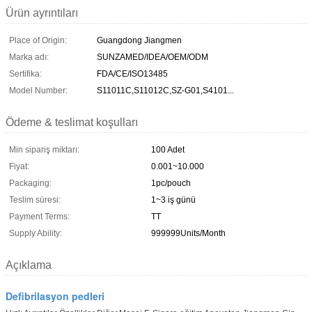
Ürün ayrıntıları
Place of Origin:
Guangdong Jiangmen
Marka adı:
SUNZAMED/IDEA/OEM/ODM
Sertifika:
FDA/CE/ISO13485
Model Number:
S11011C,S11012C,SZ-G01,S4101...
Ödeme & teslimat koşulları
Min sipariş miktarı:
100 Adet
Fiyat:
0.001~10.000
Packaging:
1pc/pouch
Teslim süresi:
1~3 iş günü
Payment Terms:
TT
Supply Ability:
999999Units/Month
Açıklama
Defibrilasyon pedleri