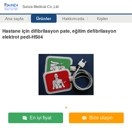
Sunza Medical Co.,Ltd
Ana sayfa
Ürünler
Hakkımızda
Kişiler
Hastane için difibrilasyon pate, eğitim defibrilasyon
elektrot pedi-HS04
En iyi fiyat
Bize ulaşın