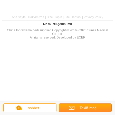
Ana sayfa
|
Hakkımızda
|
Bize ulaşın
|
Site Haritası
|
Privacy Policy
Masaüstü görünümü
China topraklama pedi supplier.
Copyright © 2016 - 2026 Sunza Medical
Co.,Ltd.
All rights reserved. Developed by
ECER
sohbet
Teklif isteği